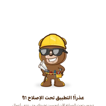
عذراً! التطبيق تحت الإصلاح 🔌
دبدوب تحت الصيانة الآن لتحسين تجربتك. حتى ننتهي أعمال