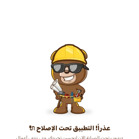
عذراً! التطبيق تحت الإصلاح 🔌
دبدوب تحت الصيانة الآن لتحسين تجربتك. حتى ننتهي أعمال