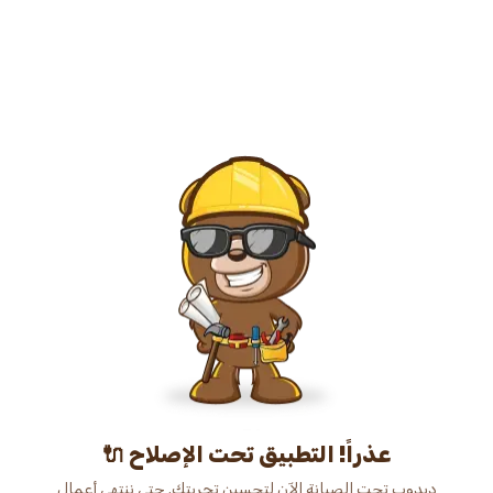
عذراً! التطبيق تحت الإصلاح 🔌
دبدوب تحت الصيانة الآن لتحسين تجربتك. حتى ننتهي أعمال