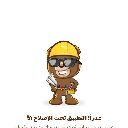
عذراً! التطبيق تحت الإصلاح 🔌
دبدوب تحت الصيانة الآن لتحسين تجربتك. حتى ننتهي أعمال