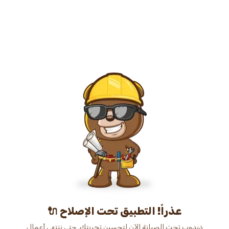
عذراً! التطبيق تحت الإصلاح 🔌
دبدوب تحت الصيانة الآن لتحسين تجربتك. حتى ننتهي أعمال