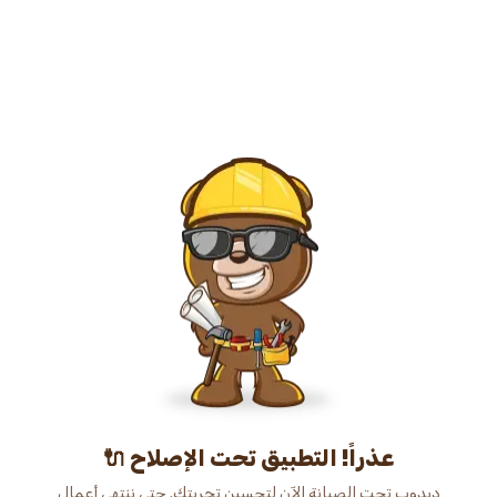
عذراً! التطبيق تحت الإصلاح 🔌
دبدوب تحت الصيانة الآن لتحسين تجربتك. حتى ننتهي أعمال