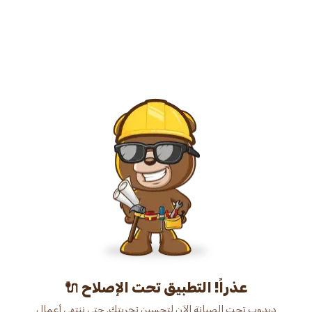
عذراً! التطبيق تحت الإصلاح 🔌
دبدوب تحت الصيانة الآن لتحسين تجربتك. حتى ننتهي أعمال