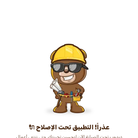
عذراً! التطبيق تحت الإصلاح 🔌
دبدوب تحت الصيانة الآن لتحسين تجربتك. حتى ننتهي أعمال