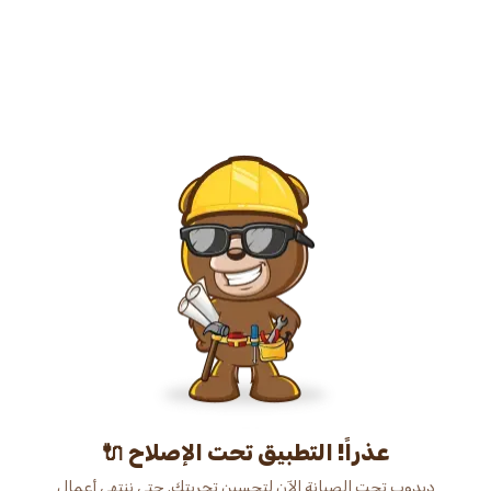
عذراً! التطبيق تحت الإصلاح 🔌
دبدوب تحت الصيانة الآن لتحسين تجربتك. حتى ننتهي أعمال