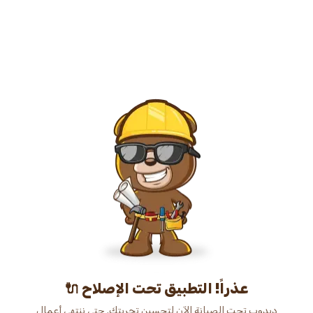
عذراً! التطبيق تحت الإصلاح 🔌
دبدوب تحت الصيانة الآن لتحسين تجربتك. حتى ننتهي أعمال