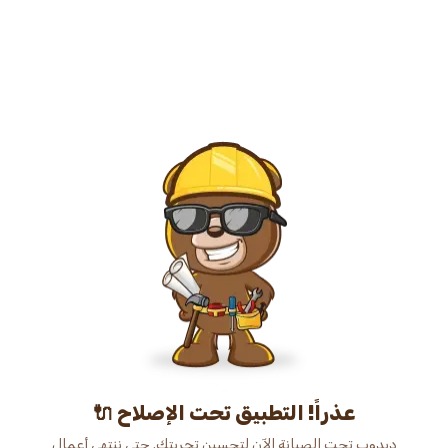
عذراً! التطبيق تحت الإصلاح 🔌
دبدوب تحت الصيانة الآن لتحسين تجربتك. حتى ننتهي أعمال