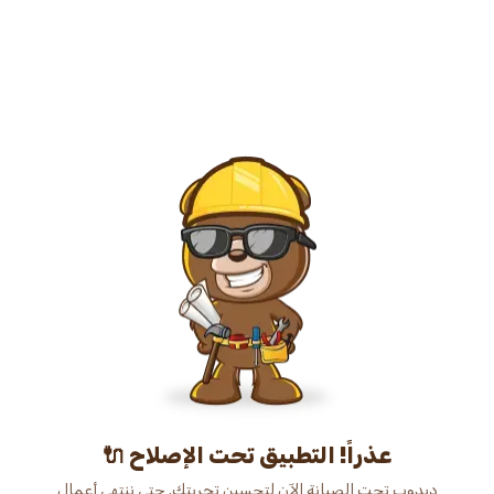
عذراً! التطبيق تحت الإصلاح 🔌
دبدوب تحت الصيانة الآن لتحسين تجربتك. حتى ننتهي أعمال