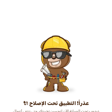
عذراً! التطبيق تحت الإصلاح 🔌
دبدوب تحت الصيانة الآن لتحسين تجربتك. حتى ننتهي أعمال