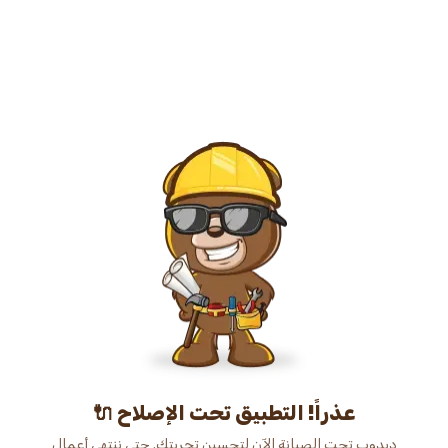
عذراً! التطبيق تحت الإصلاح 🔌
دبدوب تحت الصيانة الآن لتحسين تجربتك. حتى ننتهي أعمال