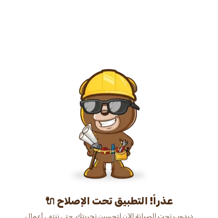
عذراً! التطبيق تحت الإصلاح 🔌
دبدوب تحت الصيانة الآن لتحسين تجربتك. حتى ننتهي أعمال