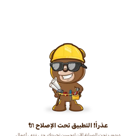
عذراً! التطبيق تحت الإصلاح 🔌
دبدوب تحت الصيانة الآن لتحسين تجربتك. حتى ننتهي أعمال