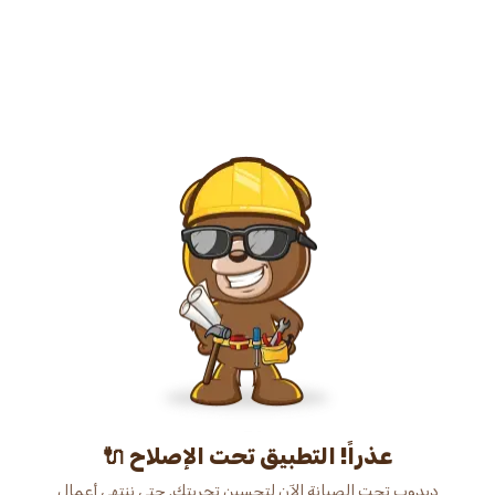
عذراً! التطبيق تحت الإصلاح 🔌
دبدوب تحت الصيانة الآن لتحسين تجربتك. حتى ننتهي أعمال