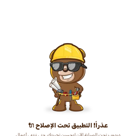
عذراً! التطبيق تحت الإصلاح 🔌
دبدوب تحت الصيانة الآن لتحسين تجربتك. حتى ننتهي أعمال