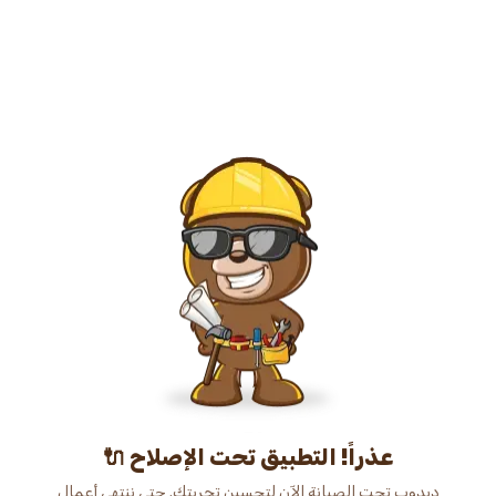
عذراً! التطبيق تحت الإصلاح 🔌
دبدوب تحت الصيانة الآن لتحسين تجربتك. حتى ننتهي أعمال