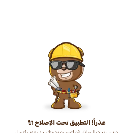
عذراً! التطبيق تحت الإصلاح 🔌
دبدوب تحت الصيانة الآن لتحسين تجربتك. حتى ننتهي أعمال