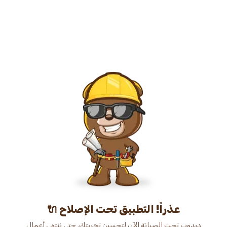
عذراً! التطبيق تحت الإصلاح 🔌
دبدوب تحت الصيانة الآن لتحسين تجربتك. حتى ننتهي أعمال