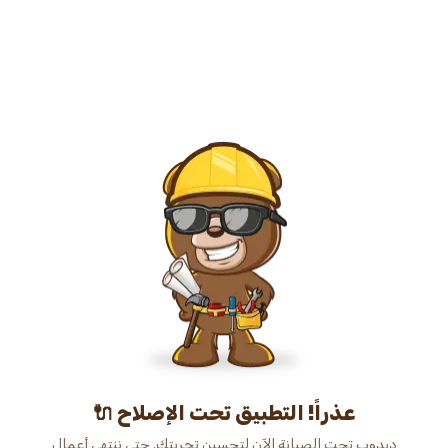
عذراً! التطبيق تحت الإصلاح 🔌
دبدوب تحت الصيانة الآن لتحسين تجربتك. حتى ننتهي أعمال