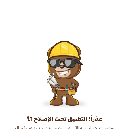
عذراً! التطبيق تحت الإصلاح 🔌
دبدوب تحت الصيانة الآن لتحسين تجربتك. حتى ننتهي أعمال