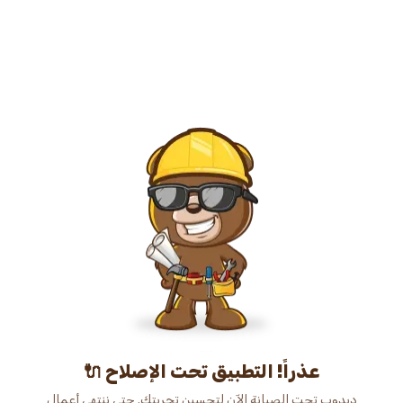
عذراً! التطبيق تحت الإصلاح 🔌
دبدوب تحت الصيانة الآن لتحسين تجربتك. حتى ننتهي أعمال