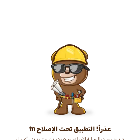
عذراً! التطبيق تحت الإصلاح 🔌
دبدوب تحت الصيانة الآن لتحسين تجربتك. حتى ننتهي أعمال