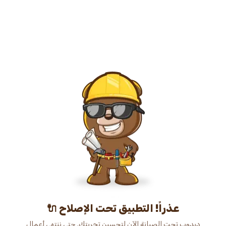
عذراً! التطبيق تحت الإصلاح 🔌
دبدوب تحت الصيانة الآن لتحسين تجربتك. حتى ننتهي أعمال