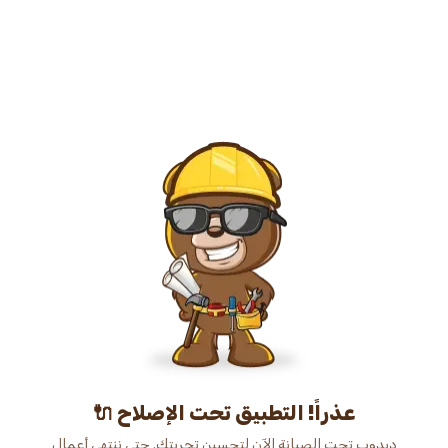
عذراً! التطبيق تحت الإصلاح 🔌
دبدوب تحت الصيانة الآن لتحسين تجربتك. حتى ننتهي أعمال