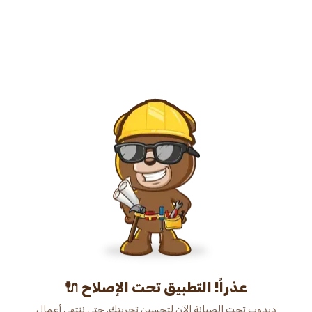
عذراً! التطبيق تحت الإصلاح 🔌
دبدوب تحت الصيانة الآن لتحسين تجربتك. حتى ننتهي أعمال