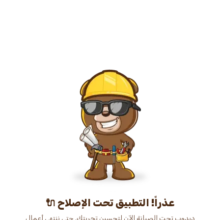
عذراً! التطبيق تحت الإصلاح 🔌
دبدوب تحت الصيانة الآن لتحسين تجربتك. حتى ننتهي أعمال