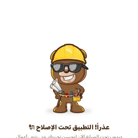
عذراً! التطبيق تحت الإصلاح 🔌
دبدوب تحت الصيانة الآن لتحسين تجربتك. حتى ننتهي أعمال