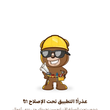
عذراً! التطبيق تحت الإصلاح 🔌
دبدوب تحت الصيانة الآن لتحسين تجربتك. حتى ننتهي أعمال