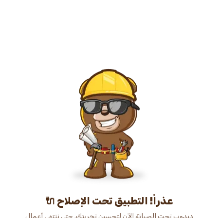
عذراً! التطبيق تحت الإصلاح 🔌
دبدوب تحت الصيانة الآن لتحسين تجربتك. حتى ننتهي أعمال