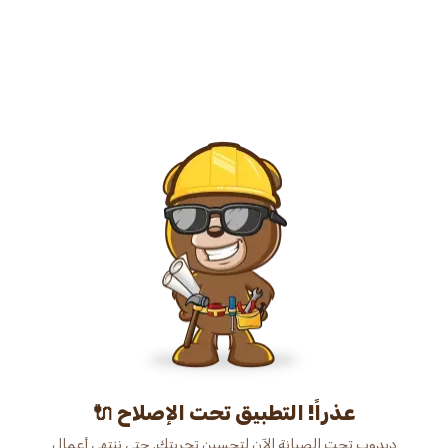
عذراً! التطبيق تحت الإصلاح 🔌
دبدوب تحت الصيانة الآن لتحسين تجربتك. حتى ننتهي أعمال