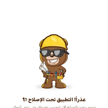
عذراً! التطبيق تحت الإصلاح 🔌
دبدوب تحت الصيانة الآن لتحسين تجربتك. حتى ننتهي أعمال