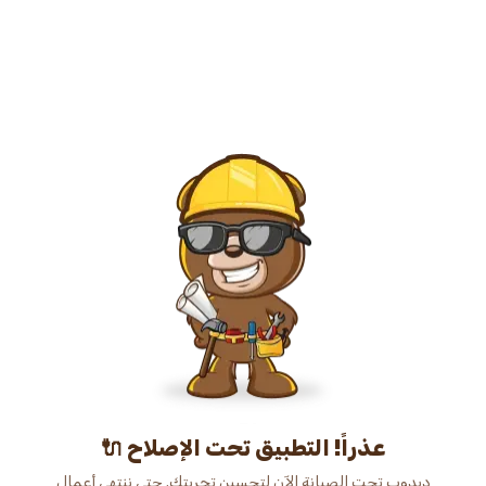
عذراً! التطبيق تحت الإصلاح 🔌
دبدوب تحت الصيانة الآن لتحسين تجربتك. حتى ننتهي أعمال