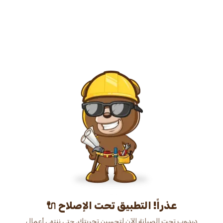
عذراً! التطبيق تحت الإصلاح 🔌
دبدوب تحت الصيانة الآن لتحسين تجربتك. حتى ننتهي أعمال