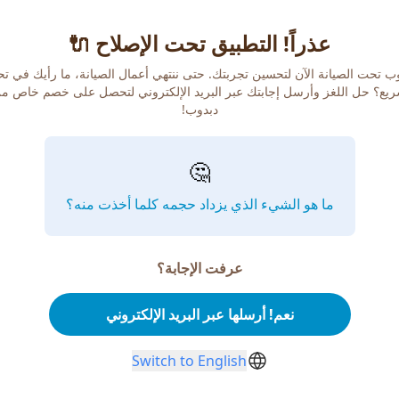
عذراً! التطبيق تحت الإصلاح 🔌
ب تحت الصيانة الآن لتحسين تجربتك. حتى ننتهي أعمال الصيانة، ما رأيك في ت
يع؟ حل اللغز وأرسل إجابتك عبر البريد الإلكتروني لتحصل على خصم خاص م
دبدوب!
🤔
ما هو الشيء الذي يزداد حجمه كلما أخذت منه؟
عرفت الإجابة؟
نعم! أرسلها عبر البريد الإلكتروني
Switch to English