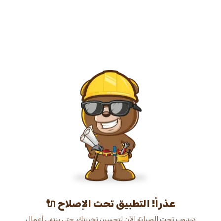
عذراً! التطبيق تحت الإصلاح 🔌
دبدوب تحت الصيانة الآن لتحسين تجربتك. حتى ننتهي أعمال