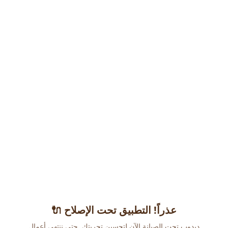
عذراً! التطبيق تحت الإصلاح 🔌
دبدوب تحت الصيانة الآن لتحسين تجربتك. حتى ننتهي أعمال