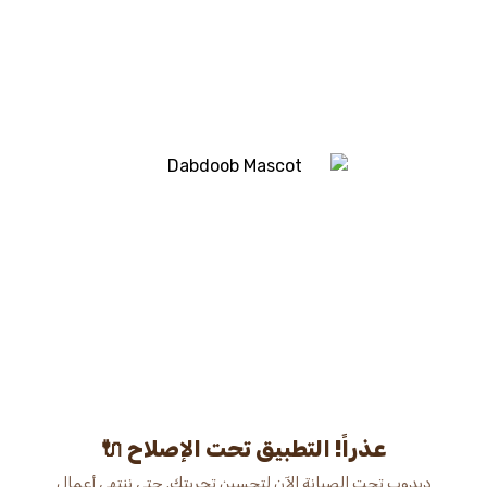
عذراً! التطبيق تحت الإصلاح 🔌
دبدوب تحت الصيانة الآن لتحسين تجربتك. حتى ننتهي أعمال