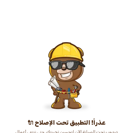
عذراً! التطبيق تحت الإصلاح 🔌
دبدوب تحت الصيانة الآن لتحسين تجربتك. حتى ننتهي أعمال