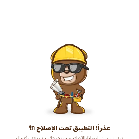
عذراً! التطبيق تحت الإصلاح 🔌
دبدوب تحت الصيانة الآن لتحسين تجربتك. حتى ننتهي أعمال