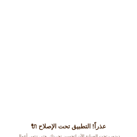
عذراً! التطبيق تحت الإصلاح 🔌
دبدوب تحت الصيانة الآن لتحسين تجربتك. حتى ننتهي أعمال