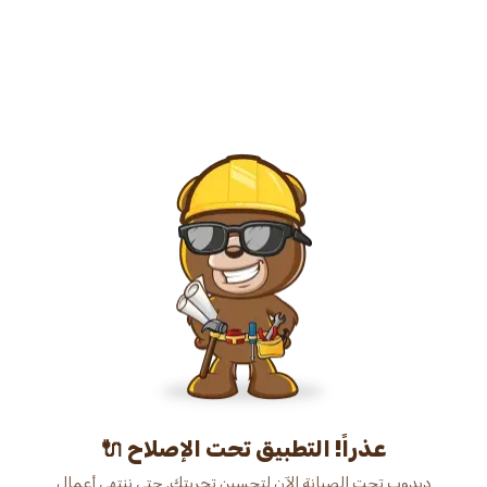
عذراً! التطبيق تحت الإصلاح 🔌
دبدوب تحت الصيانة الآن لتحسين تجربتك. حتى ننتهي أعمال