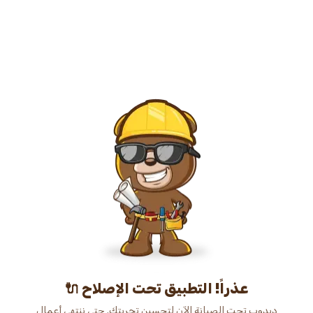
عذراً! التطبيق تحت الإصلاح 🔌
دبدوب تحت الصيانة الآن لتحسين تجربتك. حتى ننتهي أعمال