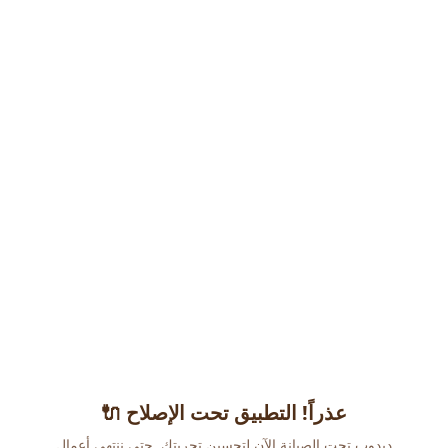
عذراً! التطبيق تحت الإصلاح 🔌
دبدوب تحت الصيانة الآن لتحسين تجربتك. حتى ننتهي أعمال