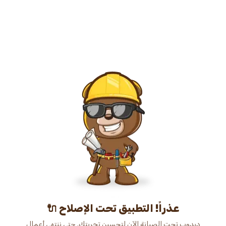
عذراً! التطبيق تحت الإصلاح 🔌
دبدوب تحت الصيانة الآن لتحسين تجربتك. حتى ننتهي أعمال