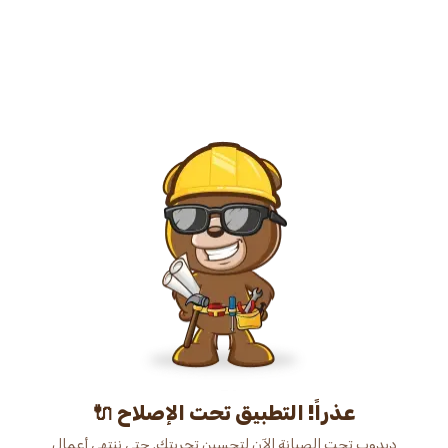
عذراً! التطبيق تحت الإصلاح 🔌
دبدوب تحت الصيانة الآن لتحسين تجربتك. حتى ننتهي أعمال