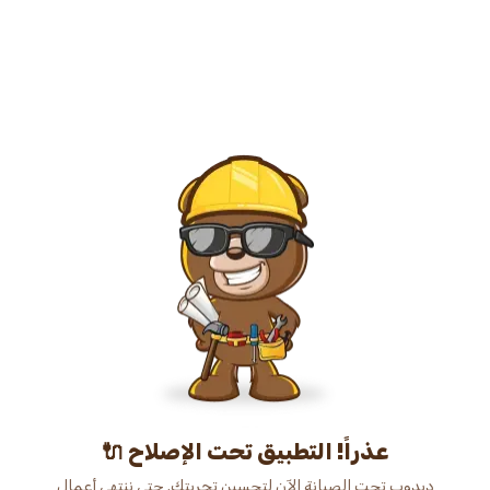
عذراً! التطبيق تحت الإصلاح 🔌
دبدوب تحت الصيانة الآن لتحسين تجربتك. حتى ننتهي أعمال