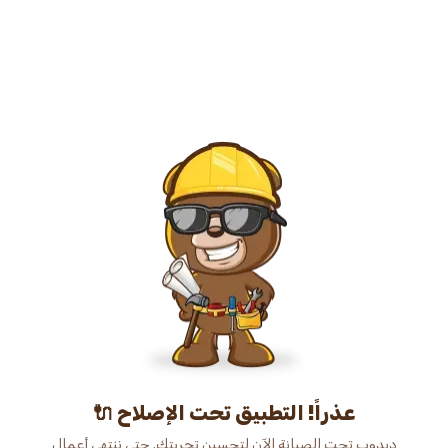
عذراً! التطبيق تحت الإصلاح 🔌
دبدوب تحت الصيانة الآن لتحسين تجربتك. حتى ننتهي أعمال